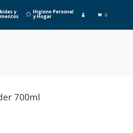
bidas y
Higiene Personal
0

imentos
y Hogar
der 700ml