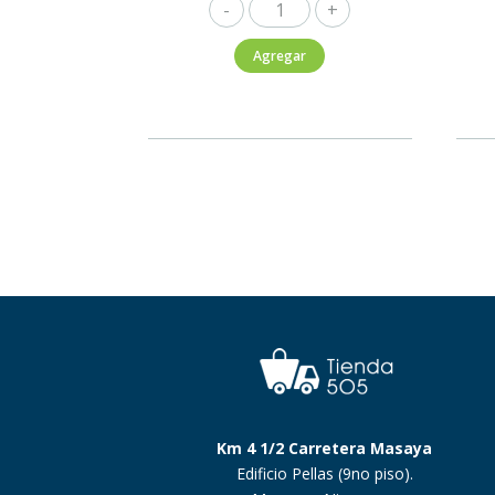
Wilton
750ml
Agregar
cantidad
Km 4 1/2 Carretera Masaya
Edificio Pellas (9no piso).