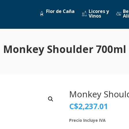
Flor de Caña
Licores y
Be
Vinos
Al
Monkey Shoulder 700ml
Monkey Shoul
C$
2,237.01
Precio Incluye IVA