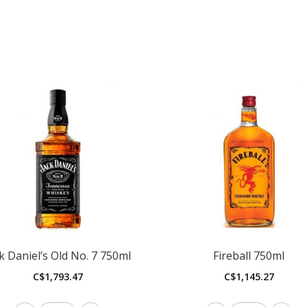
k Daniel’s Old No. 7 750ml
Fireball 750ml
C$
1,793.47
C$
1,145.27