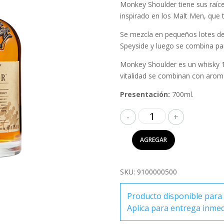
Monkey Shoulder tiene sus raíces
inspirado en los Malt Men, que 
Se mezcla en pequeños lotes de
Speyside y luego se combina par
Monkey Shoulder es un whisky 1
vitalidad se combinan con aroma
Presentación:
700ml.
Monkey
Shoulder
700ml
AGREGAR
cantidad
SKU:
9100000500
Producto disponible para 
Aplica para entrega inme