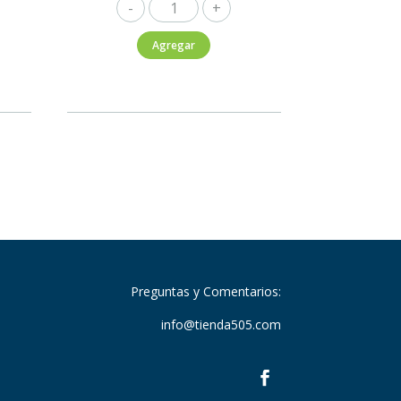
Jack
Daniel's
Agregar
Honey
750ml
cantidad
Preguntas y Comentarios:
info@tienda505.com