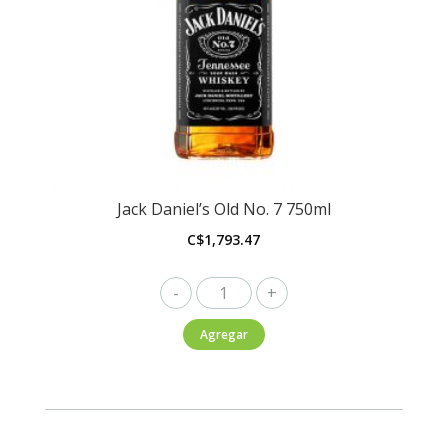
Jack Daniel’s Old No. 7 750ml
C$
1,793.47
Jack
Daniel's
Agregar
Old
No.
7
750ml
cantidad