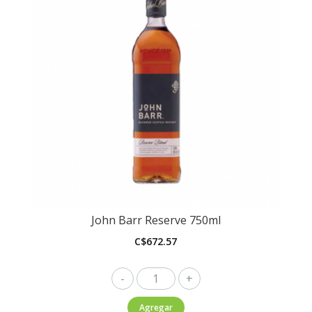
John Barr Reserve 750ml
C$
672.57
John
Barr
Agregar
Reserve