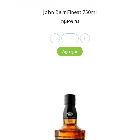
John Barr Finest 750ml
C$
499.34
John
Barr
Agregar
Finest
750ml
cantidad