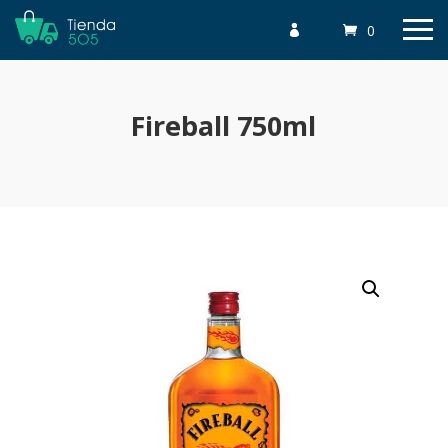
0

Fireball 750ml