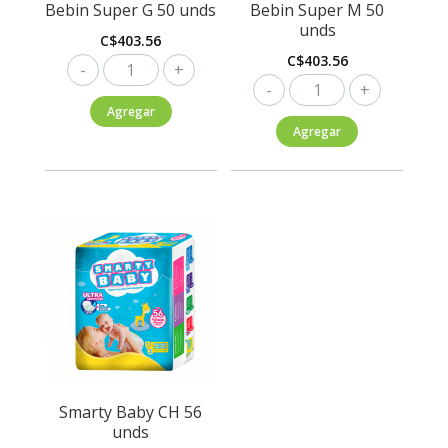
Bebin Super G 50 unds
Bebin Super M 50
unds
C$
403.56
C$
403.56
Bebin
Bebin
Super
Super
Agregar
G
Agregar
M
50
50
unds
unds
cantidad
cantidad
Smarty Baby CH 56
unds