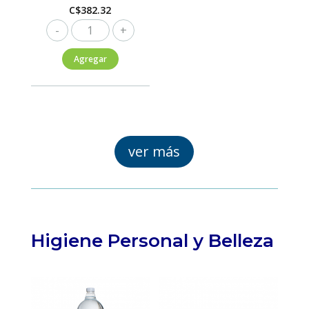
C$
382.32
Smarty
Baby
Agregar
CH
56
unds
cantidad
ver más
Higiene Personal y Belleza