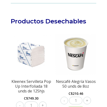
Productos Desechables
Kleenex Servilleta Pop
Nescafé Alegría Vasos
Up Interfoliada 18
50 unds de 8oz
unds de 125hjs
C$
210.46
C$
749.30
Nescafé
Kleenex
Alegría