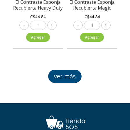
El Contraste Esponja
El Contraste Esponja
Recubierta Heavy Duty
Recubierta Magic
C$
44.84
C$
44.84
El
El
Contraste
Contraste
Agregar
Agregar
Esponja
Esponja
Recubierta
Recubierta
Heavy
Magic
Duty
cantidad
cantidad
ver más