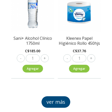
Sani+ Alcohol Clínico
Kleenex Papel
1750ml
Higiénico Rollo 450hjs
C$
185.00
C$
37.76
Sani+
Kleenex
Alcohol
Papel
Agregar
Agregar
Clínico
Higiénico
1750ml
Rollo
cantidad
450hjs
cantidad
ver más