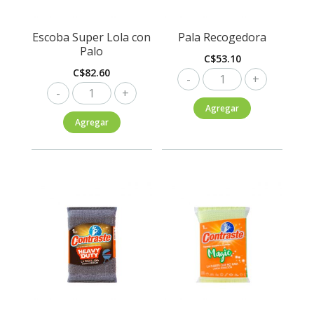
Escoba Super Lola con
Pala Recogedora
Palo
C$
53.10
C$
82.60
Pala
Escoba
Recogedora
Super
Agregar
cantidad
Agregar
Lola
con
Palo
cantidad