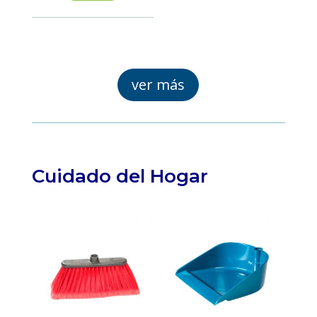
100
unds
cantidad
ver más
Cuidado del Hogar