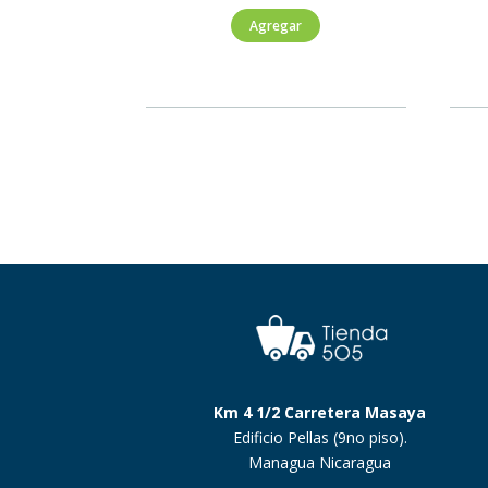
Reserva
Agregar
Cabernet
Sauvignon-
Merlot
750ml
cantidad
Km 4 1/2 Carretera Masaya
Edificio Pellas (9no piso).
Managua Nicaragua