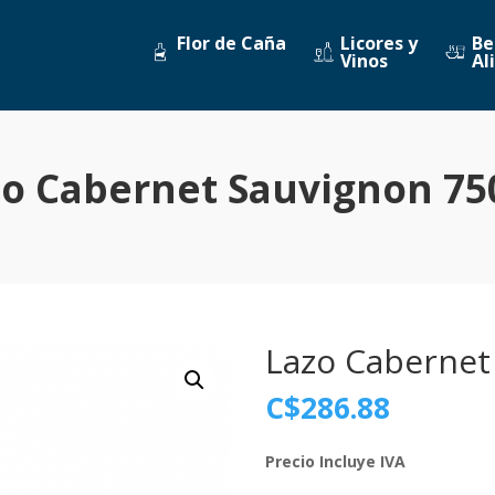
Flor de Caña
Licores y
Be
Vinos
Al
zo Cabernet Sauvignon 75
Lazo Cabernet
C$
286.88
Precio Incluye IVA