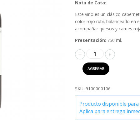
Nota de Cata:
Este vino es un clásico cabernet
color rojo rubí, balanceado en e
acompañar quesos y carnes roj
Presentación
: 750 ml.
Lazo
Cabernet
Sauvignon
AGREGAR
750ml
cantidad
SKU:
9100000106
Producto disponible para 
Aplica para entrega inme