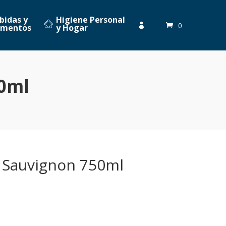
bidas y
Higiene Personal
0

imentos
y Hogar
0ml
 Sauvignon 750ml