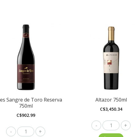
es Sangre de Toro Reserva
Altazor 750ml
750ml
C$
3,450.34
C$
902.99
Altazor
Torres
750ml