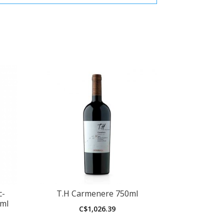
c-
T.H Carmenere 750ml
0ml
C$
1,026.39