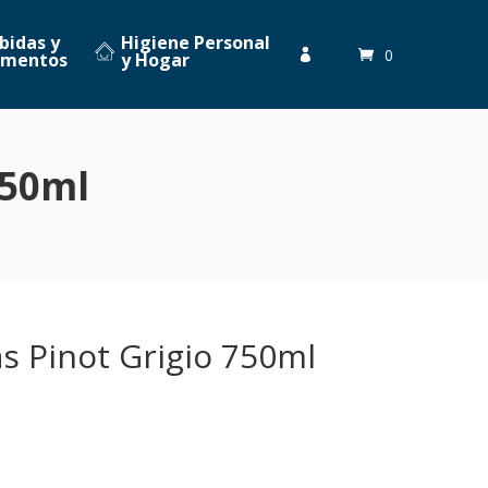
bidas y
Higiene Personal
0

imentos
y Hogar
750ml
s Pinot Grigio 750ml