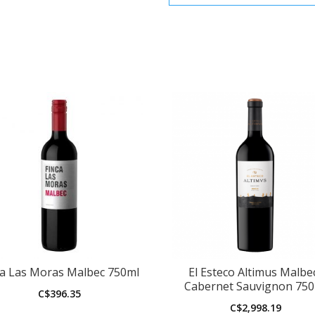
ca Las Moras Malbec 750ml
El Esteco Altimus Malbe
Cabernet Sauvignon 75
C$
396.35
C$
2,998.19