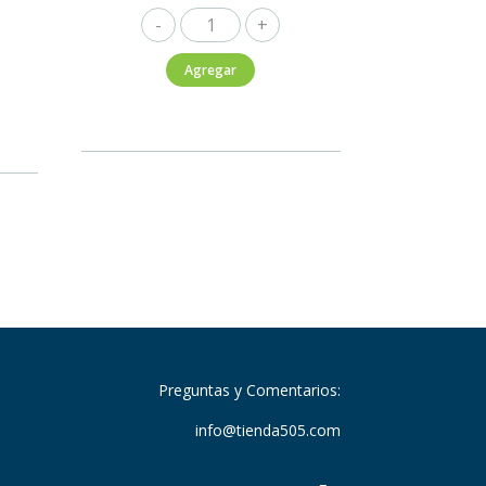
T.H
Carmenere
Agregar
750ml
cantidad
Preguntas y Comentarios:
info@tienda505.com