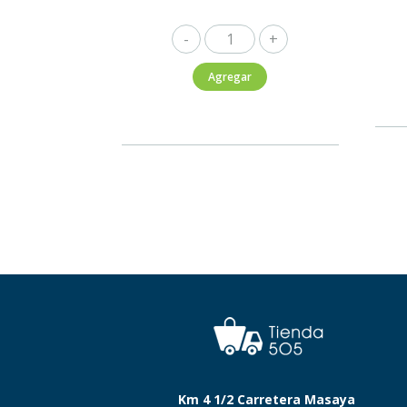
El
Esteco
Agregar
Cabernet
Sauvignon
750ml
cantidad
Km 4 1/2 Carretera Masaya