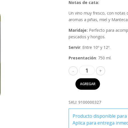
Notas de cata:
Un vino muy fresco, con notas du
aromas a piñas, miel y Manteca
Maridaje:
Perfecto para acompa
pescados y hongos.
Servir
: Entre 10º y 12º.
Presentación
: 750 ml.
Finca
Las
Moras
AGREGAR
Pinot
Grigio
750ml
SKU:
9100000327
cantidad
Producto disponible para 
Aplica para entrega inme