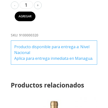
El
Esteco
Cabernet
AGREGAR
Sauvignon
750ml
cantidad
SKU:
9100000320
Producto disponible para entrega a: Nivel
Nacional
Aplica para entrega inmediata en Managua.
Productos relacionados