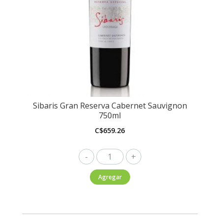
Sibaris Gran Reserva Cabernet Sauvignon
750ml
C$
659.26
Sibaris
Gran
Agregar
Reserva
Cabernet
Sauvignon
750ml