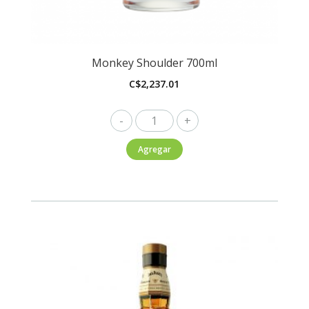
Monkey Shoulder 700ml
C$
2,237.01
Monkey
Shoulder
Agregar
700ml
cantidad