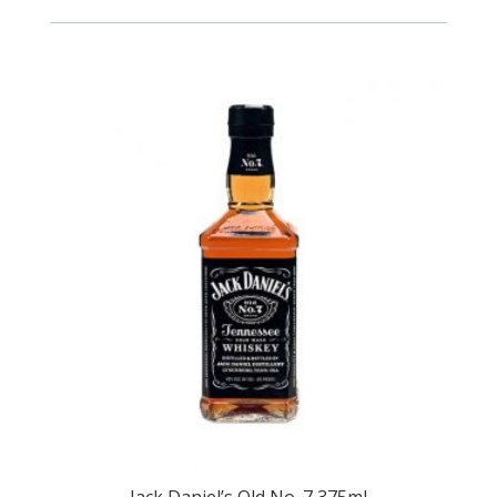
Jack Daniel’s Old No. 7 375ml