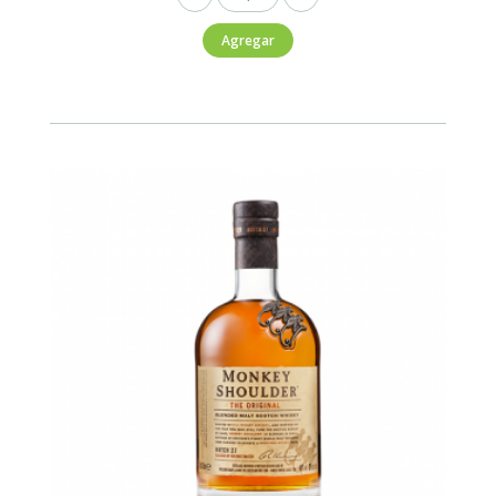
Regal
Agregar
Extra
13
Años
200ml
cantidad