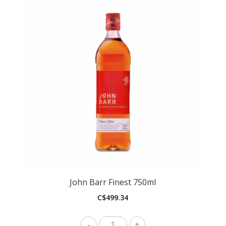
John Barr Finest 750ml
C$
499.34
John