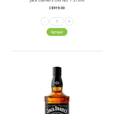
C$
919.00
Jack
Daniel's
Agregar
Old
No.
7
375ml
cantidad