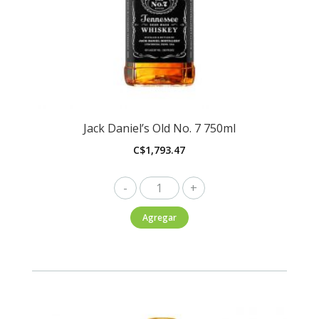
Jack Daniel’s Old No. 7 750ml
C$
1,793.47
Jack
Daniel's
Agregar
Old
No.
7
750ml
cantidad