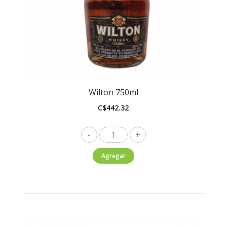
Wilton 750ml
C$
442.32
Wilton
750ml
Agregar
cantidad