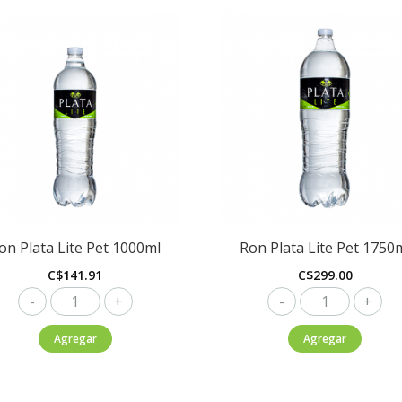
on Plata Lite Pet 1000ml
Ron Plata Lite Pet 1750
C$
141.91
C$
299.00
Ron
Ron
Plata
Plata
Agregar
Agregar
Lite
Lite
Pet
Pet
1000ml
1750ml