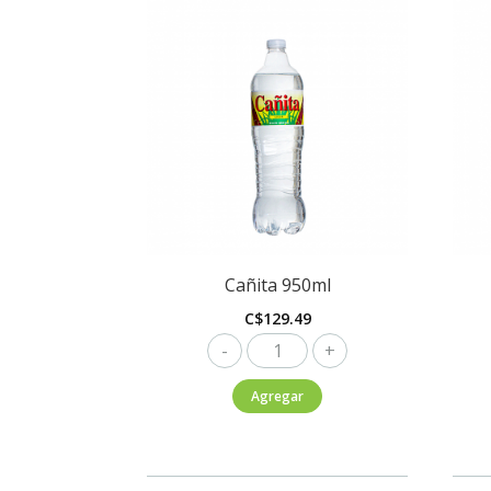
Cañita 950ml
C$
129.49
Cañita
950ml
Agregar
cantidad