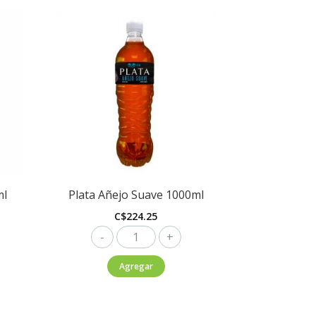
ml
Plata Añejo Suave 1000ml
C$
224.25
Plata
Añejo
Agregar
Suave
1000ml
cantidad