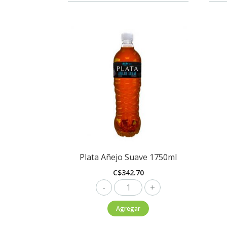
950ml
cantidad
Plata Añejo Suave 1750ml
C$
342.70
Plata
Añejo
Agregar
Suave
1750ml