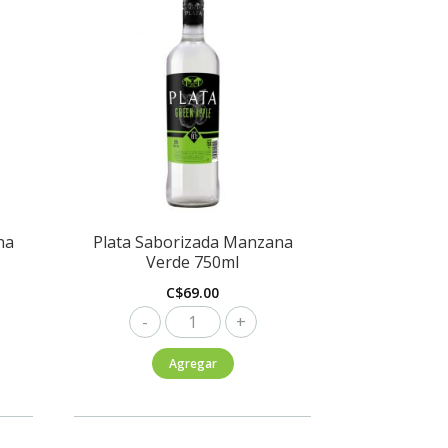
na
Plata Saborizada Manzana
Verde 750ml
C$
69.00
Plata
Saborizada
Agregar
Manzana
Verde
750ml
cantidad