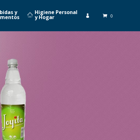
bidas y
Higiene Personal
0

imentos
y Hogar