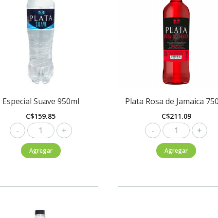
Especial Suave 950ml
Plata Rosa de Jamaica 75
C$
159.85
C$
211.09
Especial
Plata
Suave
Rosa
Agregar
Agregar
950ml
de
cantidad
Jamaica
750ml
cantidad