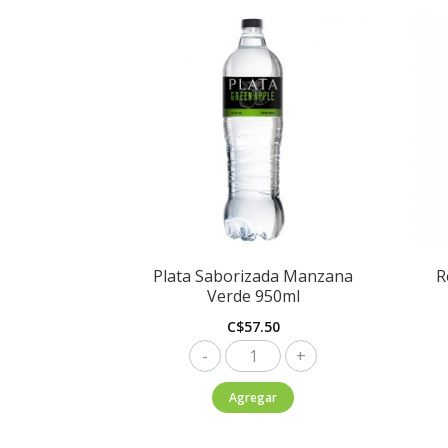
Plata Saborizada Manzana
R
Verde 950ml
C$
57.50
Plata
Saborizada
Agregar
Manzana
Verde