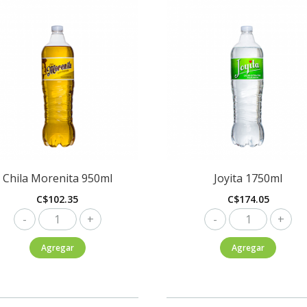
Chila Morenita 950ml
Joyita 1750ml
C$
102.35
C$
174.05
Chila
Joyita
Morenita
1750ml
Agregar
Agregar
950ml
cantidad
cantidad