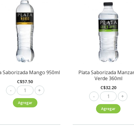
ta Saborizada Mango 950ml
Plata Saborizada Manza
Verde 360ml
C$
57.50
C$
32.20
Plata
Plata
Saborizada
Saborizada
Agregar
Mango
Agregar
Manzana
950ml
Verde
cantidad
360ml
cantidad