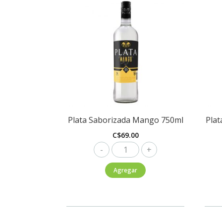
Plata Saborizada Mango 750ml
Pla
C$
69.00
Plata
Saborizada
Agregar
Mango
750ml
cantidad