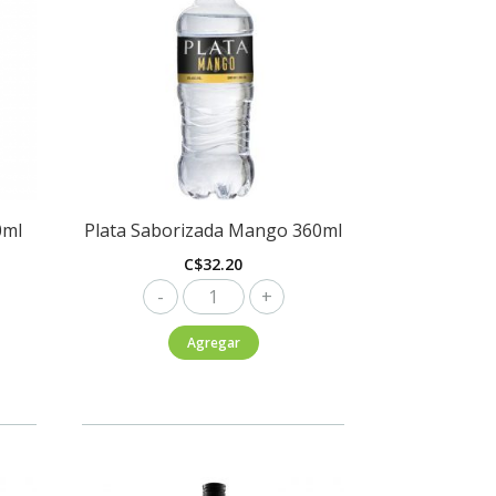
0ml
Plata Saborizada Mango 360ml
C$
32.20
Plata
Saborizada
Agregar
Mango
360ml
cantidad