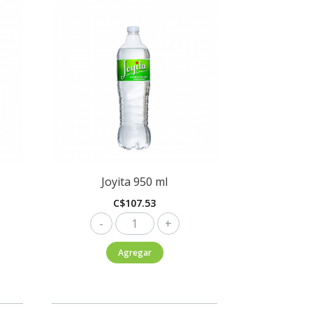
Joyita 950 ml
C$
107.53
Joyita
950
Agregar
ml
cantidad