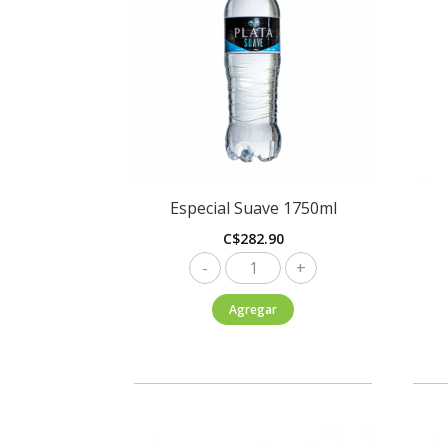
Especial Suave 1750ml
C$
282.90
Especial
Suave
Agregar
1750ml
cantidad