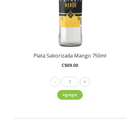
Plata Saborizada Mango 750ml
C$
69.00
Plata
Saborizada
Agregar
Mango
750ml
cantidad