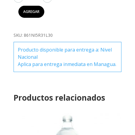
Añejo
Suave
AGREGAR
1000ml
cantidad
SKU:
861NI5R31L30
Producto disponible para entrega a: Nivel
Nacional
Aplica para entrega inmediata en Managua.
Productos relacionados