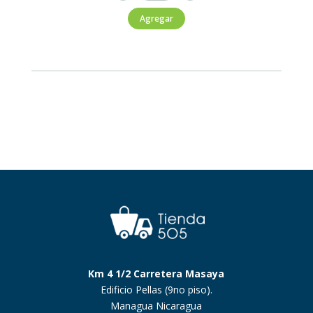
Saborizada
Agregar
Manzana
Verde
360ml
cantidad
Km 4 1/2 Carretera Masaya
Edificio Pellas (9no piso).
Managua Nicaragua