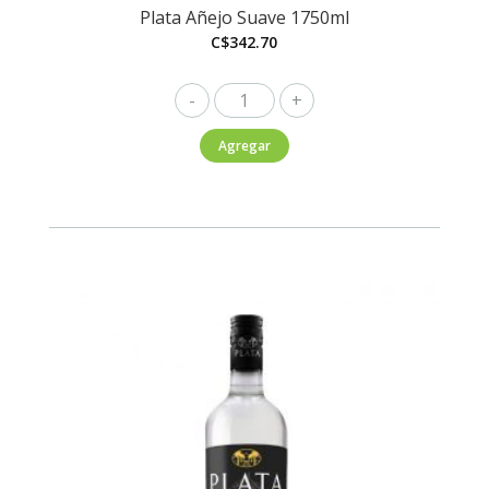
Plata Añejo Suave 1750ml
C$
342.70
Plata
Añejo
Agregar
Suave
1750ml
cantidad