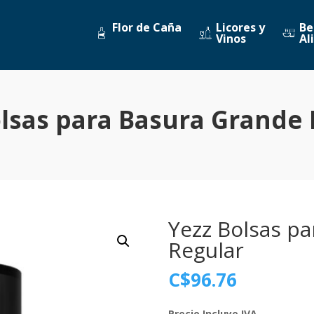
Flor de Caña
Licores y
Be
Vinos
Al
olsas para Basura Grande 
Yezz Bolsas p
Regular
C$
96.76
Precio Incluye IVA