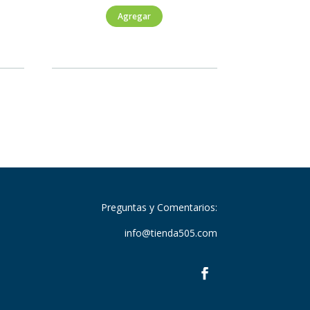
Bolsas
Agregar
para
Basura
Grande
con
agarre
cantidad
Preguntas y Comentarios:
info@tienda505.com