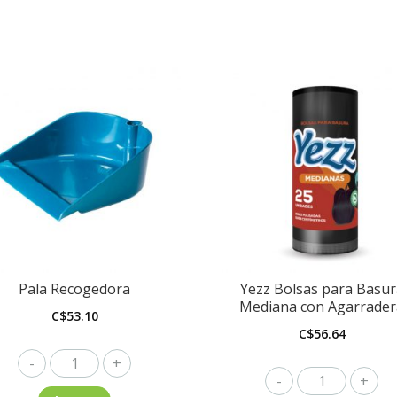
Pala Recogedora
Yezz Bolsas para Basur
Mediana con Agarrader
C$
53.10
C$
56.64
Pala
Yezz
Recogedora