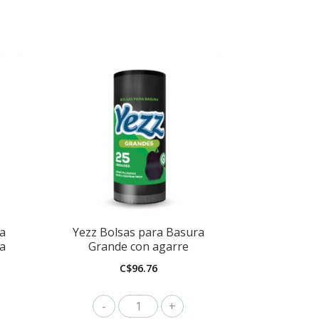
a
Yezz Bolsas para Basura
a
Grande con agarre
C$
96.76
Yezz