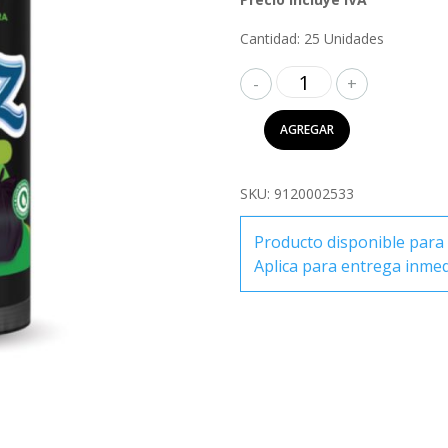
Cantidad: 25 Unidades
Yezz
Bolsas
para
AGREGAR
Basura
Grande
Regular
SKU:
9120002533
cantidad
Producto disponible para 
Aplica para entrega inme