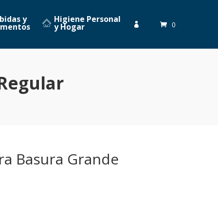
bidas y
Higiene Personal
0

imentos
y Hogar
Regular
ara Basura Grande