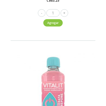
C$
63.25
Vitalit
Kids
Agregar
Sabor
Manzana
355ml
cantidad