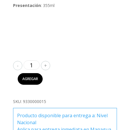
Presentación
: 355ml
Vitalit
Plus
Adulto
AGREGAR
Fresa
Kiwi
355ml
SKU:
9330000015
cantidad
Producto disponible para entrega a: Nivel
Nacional
Aplica para entrega inmediata en Managua.