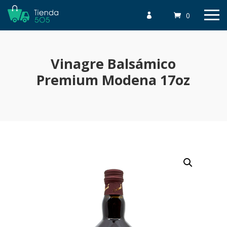
0

Vinagre Balsámico
Premium Modena 17oz