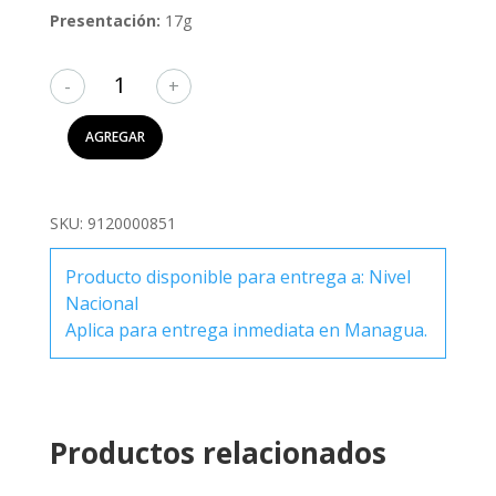
Presentación:
17g
Tortilla
Tostada
con
AGREGAR
Chía,
Quinoa
y
SKU:
9120000851
Sal
80g
Producto disponible para entrega a: Nivel
cantidad
Nacional
Aplica para entrega inmediata en Managua.
Productos relacionados