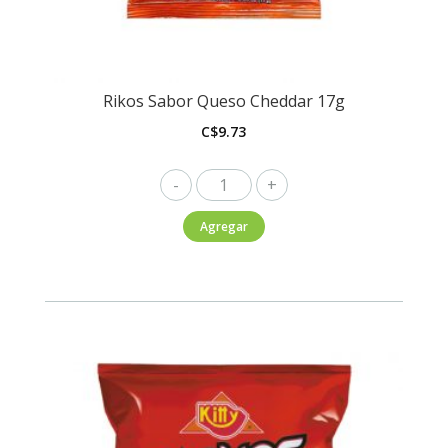
Rikos Sabor Queso Cheddar 17g
C$
9.73
Rikos
Sabor
Agregar
Queso
Cheddar
17g
cantidad