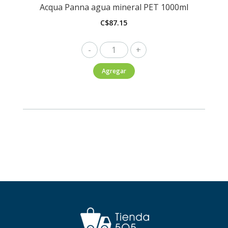
Acqua Panna agua mineral PET 1000ml
C$
87.15
Acqua
Panna
Agregar
agua
mineral
PET
1000ml
cantidad