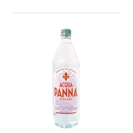
mineral
PET
500ml
cantidad