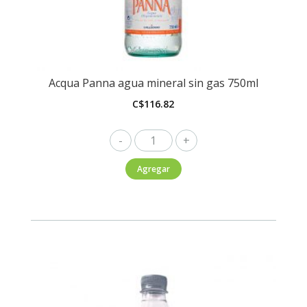
Acqua Panna agua mineral sin gas 750ml
C$
116.82
Acqua
Panna
Agregar
agua
mineral
sin
gas
750ml
cantidad