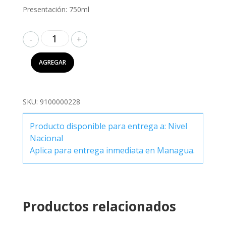
Presentación: 750ml
San
Pellegrino
Agua
AGREGAR
Mineral
con
Gas
SKU:
9100000228
750ml
cantidad
Producto disponible para entrega a: Nivel
Nacional
Aplica para entrega inmediata en Managua.
Productos relacionados