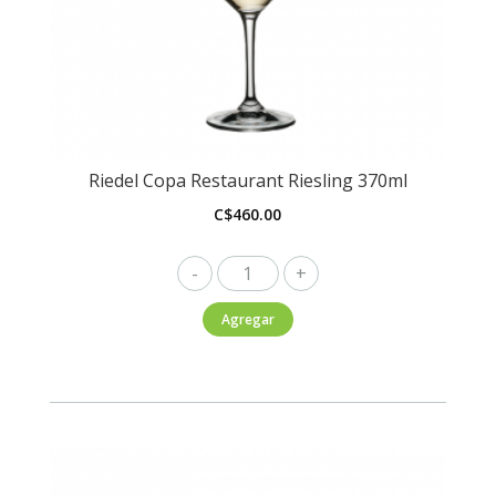
Riedel Copa Restaurant Riesling 370ml
C$
460.00
Riedel
Copa
Agregar
Restaurant
Riesling
370ml
cantidad