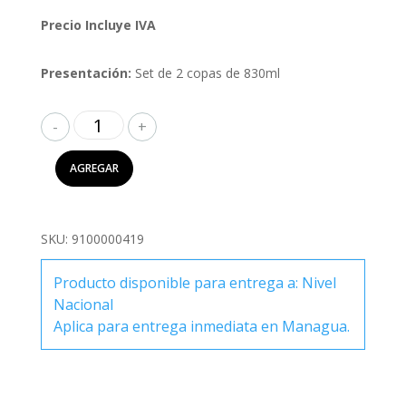
Precio Incluye IVA
Presentación:
Set de 2 copas de 830ml
Riedel
Set
2
AGREGAR
Copas
Performance
Pinot
SKU:
9100000419
Noir
830ml
Producto disponible para entrega a: Nivel
cantidad
Nacional
Aplica para entrega inmediata en Managua.