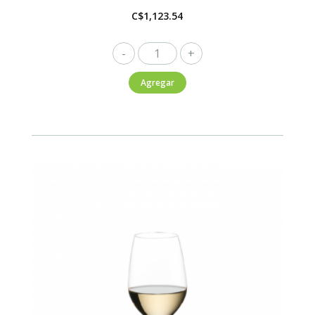
C$
1,123.54
Riedel
Decantador
Agregar
Performance
1040ml
cantidad