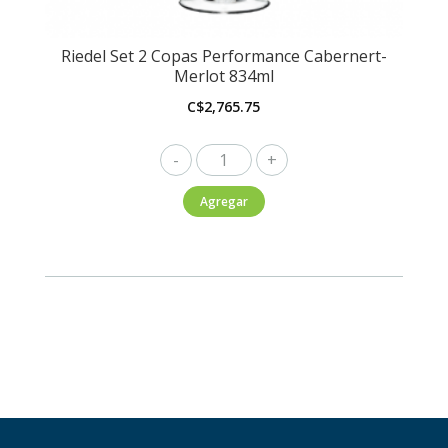
Riedel Set 2 Copas Performance Cabernert-
Merlot 834ml
C$
2,765.75
Riedel
Set
Agregar
2
Copas
Performance
Cabernert-
Merlot
834ml
cantidad