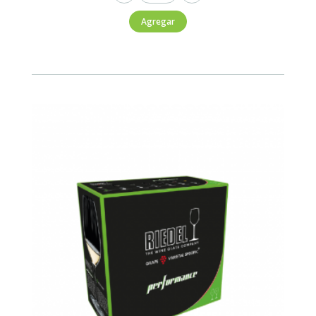
Set
Agregar
2
Copas
Performance
Cabernert-
Merlot
834ml
cantidad