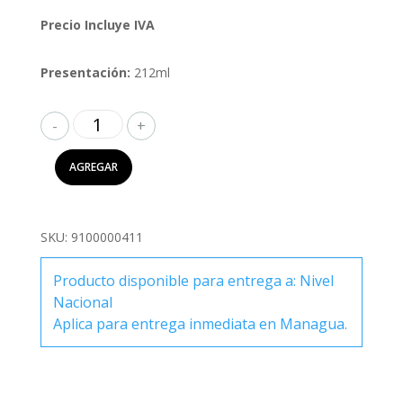
Precio Incluye IVA
Presentación:
212ml
Riedel
Copa
Flauta
AGREGAR
Champagne
Degustazione
212ml
SKU:
9100000411
cantidad
Producto disponible para entrega a: Nivel
Nacional
Aplica para entrega inmediata en Managua.