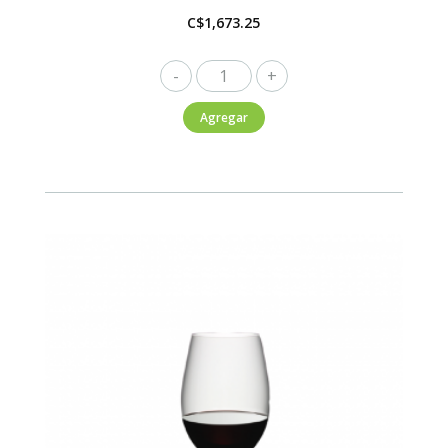
C$
1,673.25
Riedel
Decantador
Agregar
Manzana
1500ml
cantidad