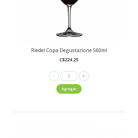
Riedel Copa Degustazione 560ml
C$
224.25
Riedel
Copa
Agregar
Degustazione
560ml
cantidad