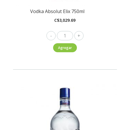
Vodka Absolut Elix 750ml
C$
3,029.69
Vodka
Absolut
Agregar
Elix
750ml
cantidad