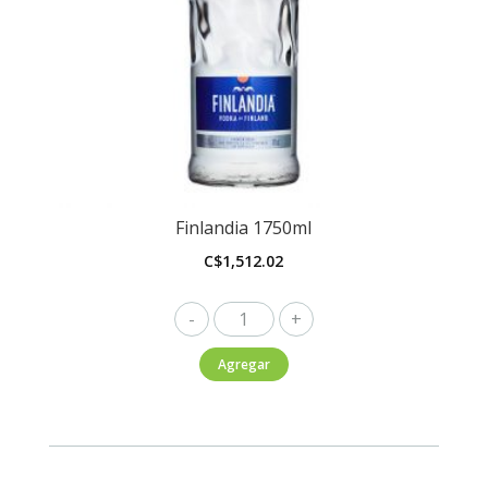
Finlandia 1750ml
C$
1,512.02
Finlandia
1750ml
Agregar
cantidad