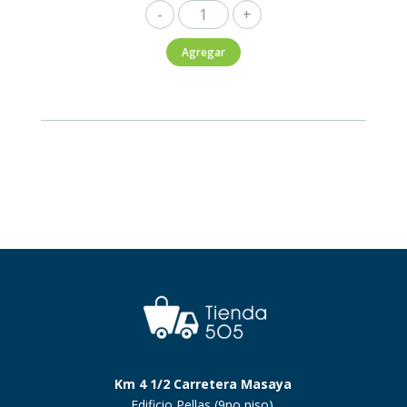
Finlandia
750ml
Agregar
cantidad
Km 4 1/2 Carretera Masaya
Edificio Pellas (9no piso).