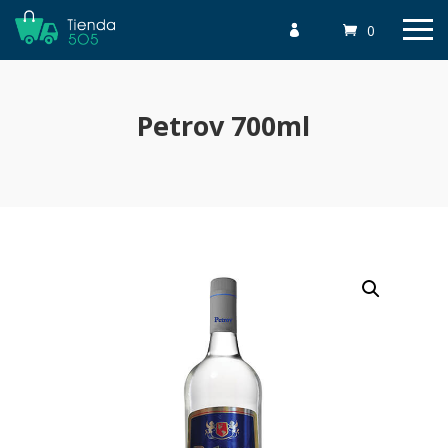
0

Petrov 700ml