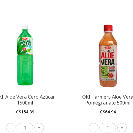
KF Aloe Vera Cero Azúcar
OKF Farmers Aloe Ver
1500ml
Pomegranate 500ml
C$
154.39
C$
64.94
OKF
OKF