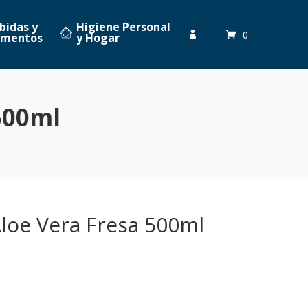
bidas y
Higiene Personal
0

imentos
y Hogar
500ml
loe Vera Fresa 500ml