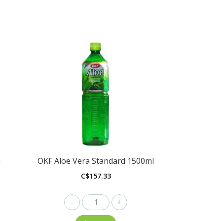
a
OKF Aloe Vera Standard 1500ml
C$
157.33
OKF
Aloe