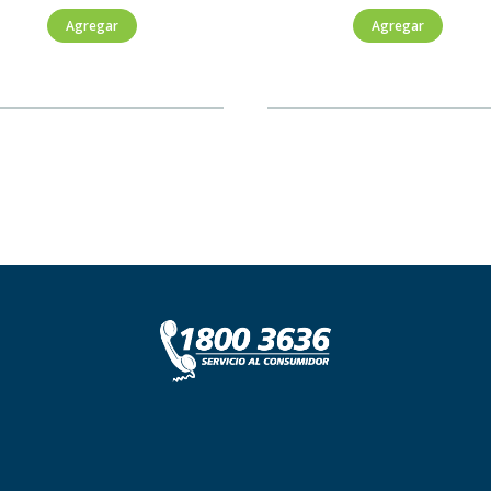
Aloe
Farmers
Agregar
Agregar
Vera
Aloe
Cero
Vera
Azúcar
Pomegranate
1500ml
500ml
cantidad
cantidad