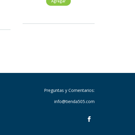
Agregar
Vera
Standard
1500ml
cantidad
Preguntas y Comentarios:
info@tienda505.com