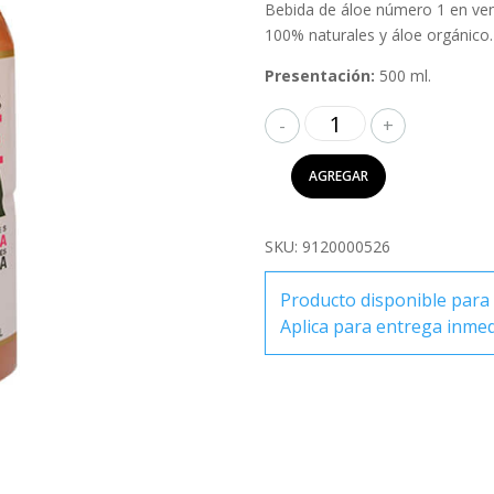
Bebida de áloe número 1 en ven
100% naturales y áloe orgánico.
Presentación:
500 ml.
OKF
Farmers
Aloe
AGREGAR
Vera
Fresa
500ml
SKU:
9120000526
cantidad
Producto disponible para 
Aplica para entrega inme