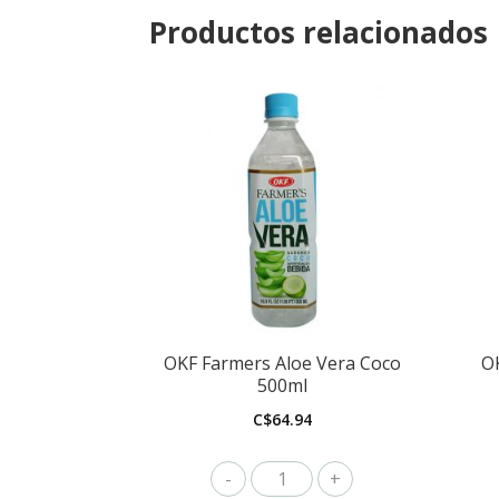
Productos relacionados
OKF Farmers Aloe Vera Coco
O
500ml
C$
64.94
OKF