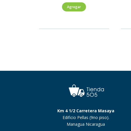
Farmers
Agregar
Aloe
Vera
Coco
500ml
cantidad
Km 4 1/2 Carretera Masaya
Edificio Pellas (9no piso).
Managua Nicaragua