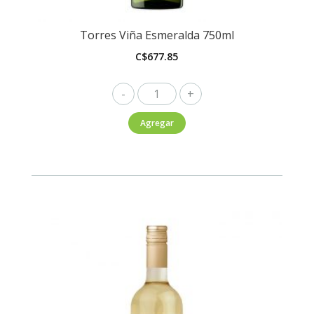
Torres Viña Esmeralda 750ml
C$
677.85
Torres
Viña
Agregar
Esmeralda
750ml
cantidad