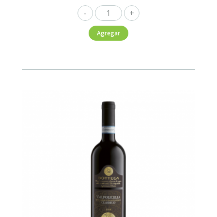
Torres
Salmos
Agregar
750ml
cantidad