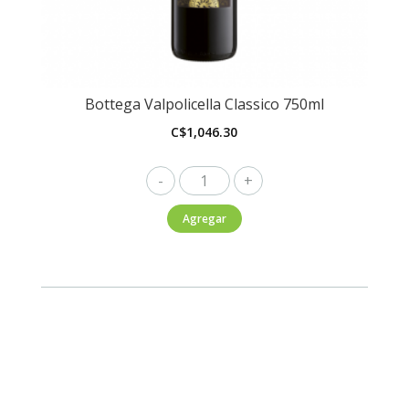
Bottega Valpolicella Classico 750ml
C$
1,046.30
Bottega
Valpolicella
Agregar
Classico
750ml
cantidad