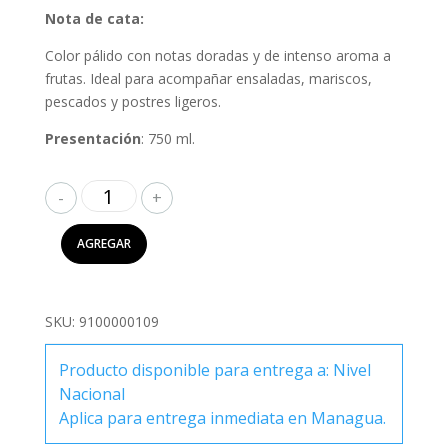
Nota de cata:
Color pálido con notas doradas y de intenso aroma a
frutas. Ideal para acompañar ensaladas, mariscos,
pescados y postres ligeros.
Presentación
: 750 ml.
Lazo
Sauvignon
Blanc
AGREGAR
750ml
cantidad
SKU:
9100000109
Producto disponible para entrega a: Nivel
Nacional
Aplica para entrega inmediata en Managua.