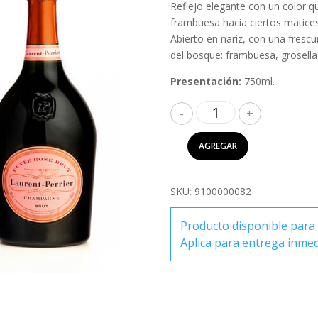
Reflejo elegante con un color q
frambuesa hacia ciertos matic
Abierto en nariz, con una fresc
del bosque: frambuesa, grosella,
Presentación:
750ml.
Laurent
Perrier
Cuvée
AGREGAR
Rosé
750ml
cantidad
SKU:
9100000082
Producto disponible para 
Aplica para entrega inme