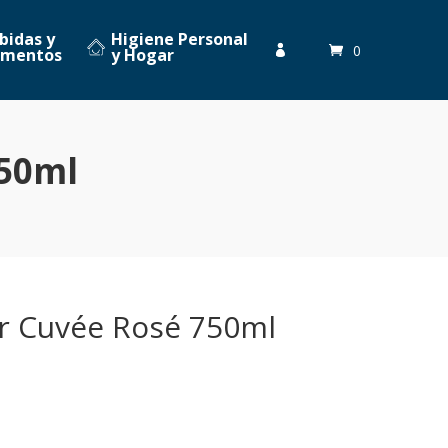
bidas y
Higiene Personal
0

imentos
y Hogar
750ml
er Cuvée Rosé 750ml