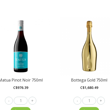
Matua Pinot Noir 750ml
Bottega Gold 750ml
C$
976.39
C$
1,680.49
Matua
Bottega
Pinot
Gold