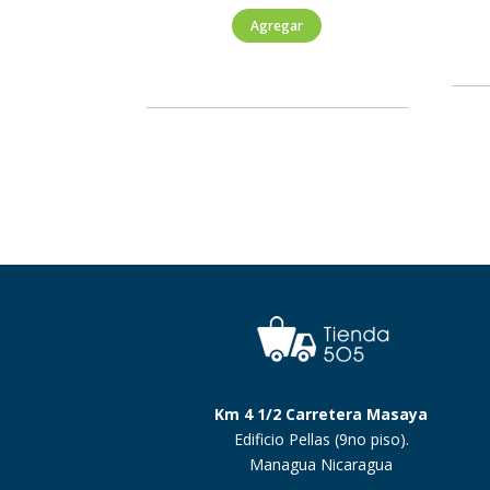
Prosecco
Agregar
Rosé
D.O.C
750ml
cantidad
Km 4 1/2 Carretera Masaya
Edificio Pellas (9no piso).
Managua Nicaragua