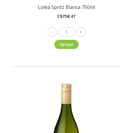
Lolea Spritz Blanca 750ml
C$
758.47
Lolea
Spritz
Agregar
Blanca
750ml
cantidad