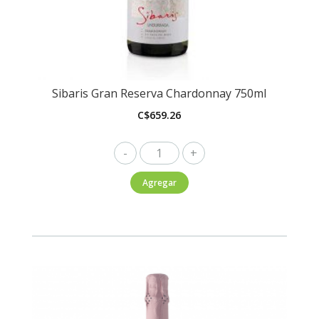
Sibaris Gran Reserva Chardonnay 750ml
C$
659.26
Sibaris
Gran
Agregar
Reserva
Chardonnay
750ml
cantidad