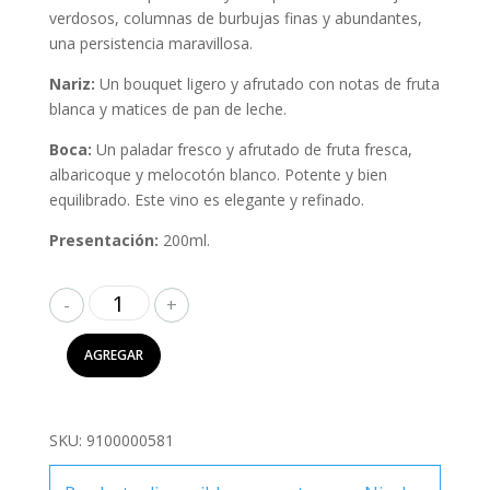
verdosos, columnas de burbujas finas y abundantes,
una persistencia maravillosa.
Nariz:
Un bouquet ligero y afrutado con notas de fruta
blanca y matices de pan de leche.
Boca:
Un paladar fresco y afrutado de fruta fresca,
albaricoque y melocotón blanco. Potente y bien
equilibrado. Este vino es elegante y refinado.
Presentación:
200ml.
JP
Chenet
Brut
AGREGAR
200ml
cantidad
SKU:
9100000581