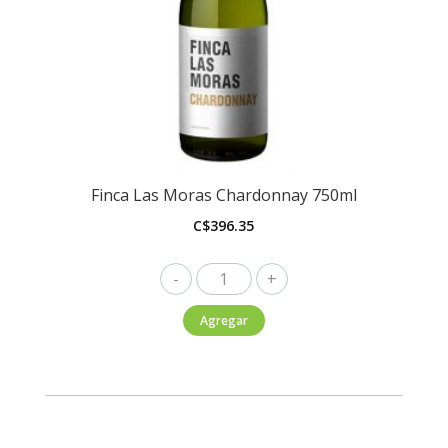
Finca Las Moras Chardonnay 750ml
C$
396.35
Finca
Las
Agregar
Moras
Chardonnay
750ml
cantidad