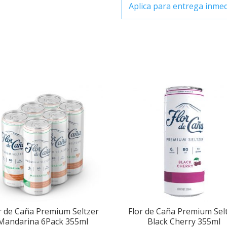
355ml
Aplica para entrega inme
cantidad
r de Caña Premium Seltzer
Flor de Caña Premium Sel
Mandarina 6Pack 355ml
Black Cherry 355ml