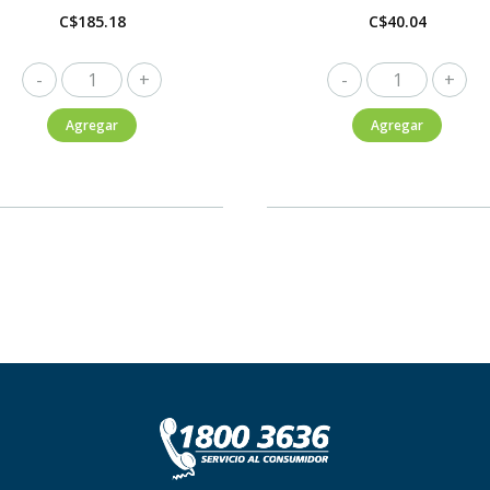
C$
185.18
C$
40.04
Flor
Flor
de
de
Agregar
Agregar
Caña
Caña
Premium
Premium
Seltzer
Seltzer
Mandarina
Black
6Pack
Cherry
355ml
355ml
cantidad
cantidad