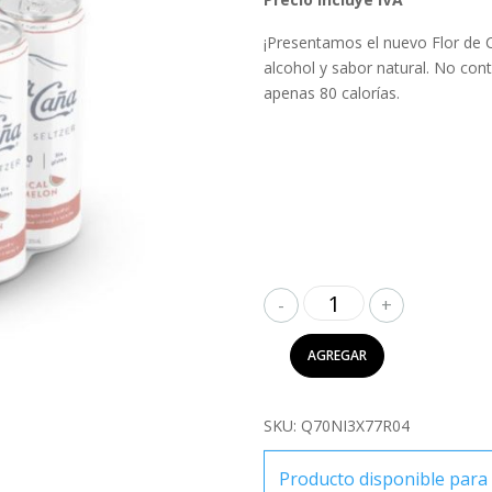
¡Presentamos el nuevo Flor de 
alcohol y sabor natural. No cont
apenas 80 calorías.
Flor
de
Caña
AGREGAR
Premium
Seltzer
Tropical
SKU:
Q70NI3X77R04
Sandia
6Pack
Producto disponible para 