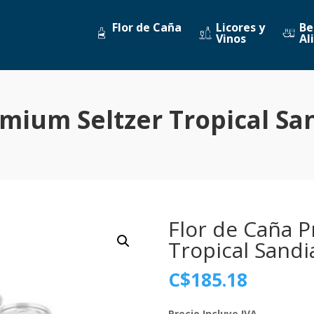
Flor de Caña
Licores y
Be
Vinos
Al
emium Seltzer Tropical Sa
Flor de Caña 
Tropical Sand
C$
185.18
Precio Incluye IVA