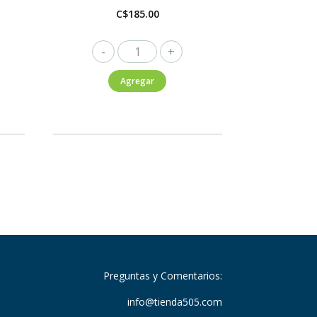
C$
185.00
Flor
de
Agregar
Caña
Premium
Seltzer
GrepeFruit
6Pack
355ml
cantidad
Preguntas y Comentarios:
info@tienda505.com