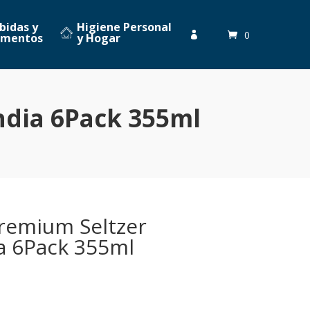
bidas y
Higiene Personal
0

imentos
y Hogar
ndia 6Pack 355ml
Premium Seltzer
ia 6Pack 355ml