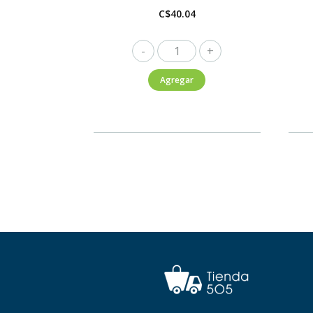
C$
40.04
Flor
de
Agregar
Caña
Premium
Seltzer
Tropical
Sandia
355ml
cantidad