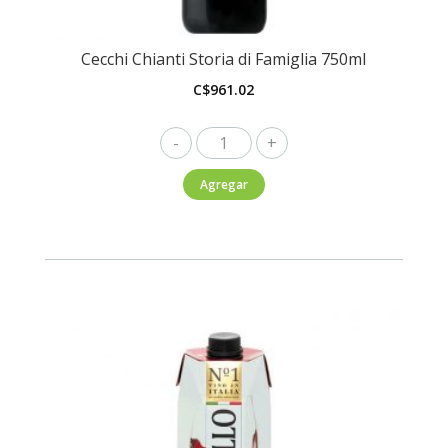
Cecchi Chianti Storia di Famiglia 750ml
C$
961.02
Cecchi
Chianti
Agregar
Storia
di
Famiglia
750ml
cantidad