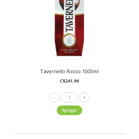
Tavernello Rosso 1000ml
C$
241.94
Tavernello
Rosso
Agregar
1000ml
cantidad