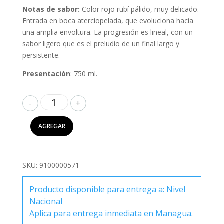
Notas de sabor:
Color rojo rubí pálido, muy delicado.
Entrada en boca aterciopelada, que evoluciona hacia
una amplia envoltura. La progresión es lineal, con un
sabor ligero que es el preludio de un final largo y
persistente.
Presentación
: 750 ml.
Cecchi
Chianti
Valore
AGREGAR
di
Famiglia
750ml
SKU:
9100000571
cantidad
Producto disponible para entrega a: Nivel
Nacional
Aplica para entrega inmediata en Managua.