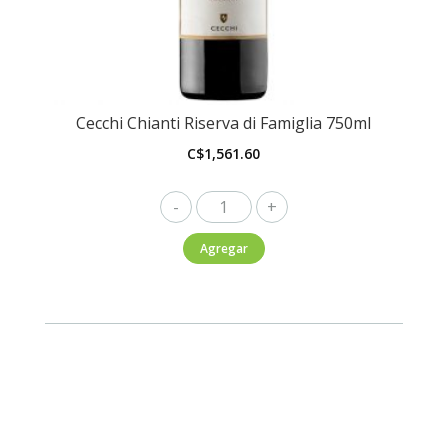
Cecchi Chianti Riserva di Famiglia 750ml
C$
1,561.60
Cecchi
Chianti
Agregar
Riserva
di
Famiglia
750ml
cantidad