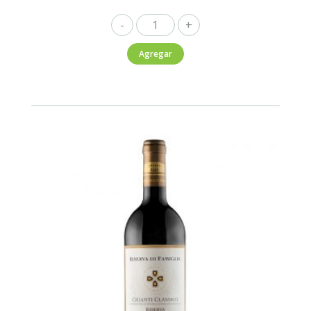
Bottega
Prosecco
Agregar
750ml
cantidad