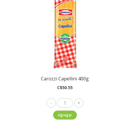
Carozzi Capellini 400g
C$
50.55
Carozzi
Capellini
Agregar
400g
cantidad