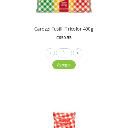
Carozzi Fusilli Tricolor 400g
C$
50.55
Carozzi
Fusilli
Agregar
Tricolor
400g
cantidad