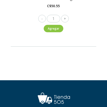
C$
50.55
Carozzi
Tallarín
Agregar
400g
cantidad