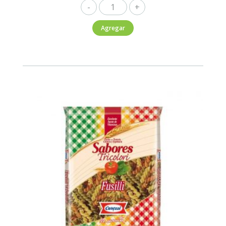
Carozzi
Tallarín
Agregar
Verdi
400g
cantidad