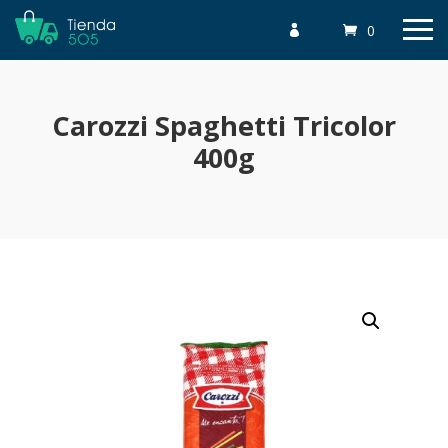
0

Carozzi Spaghetti Tricolor
400g