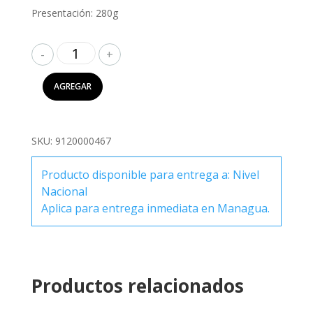
Presentación: 280g
Callejas
Jalea
de
AGREGAR
Guayaba
280g
cantidad
SKU:
9120000467
Producto disponible para entrega a: Nivel
Nacional
Aplica para entrega inmediata en Managua.
Productos relacionados