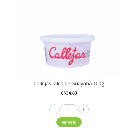
Callejas Jalea de Guayaba 100g
C$
34.83
Callejas
Jalea
Agregar
de
Guayaba