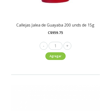
Callejas Jalea de Guayaba 200 unds de 15g
C$
959.75
Callejas
Jalea
Agregar
de
Guayaba
200
unds
de
15g
cantidad