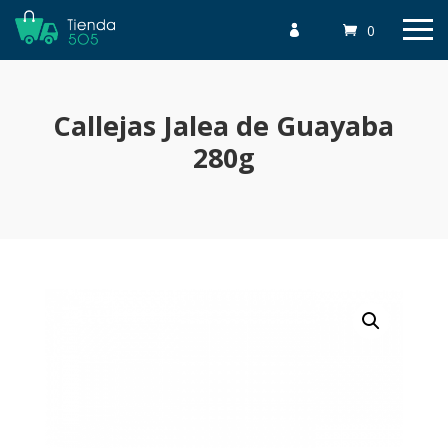
0

Callejas Jalea de Guayaba
280g