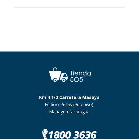
100g
cantidad
Km 4 1/2 Carretera Masaya
Edificio Pellas (9no piso).
Managua Nicaragua