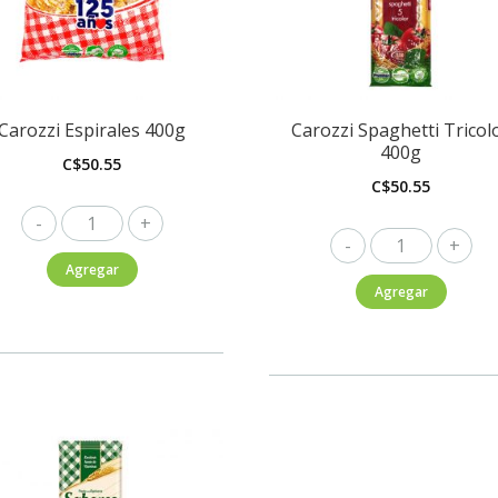
Carozzi Espirales 400g
Carozzi Spaghetti Tricol
400g
C$
50.55
C$
50.55
Carozzi
Carozzi
Espirales
Spaghetti
Agregar
400g
Agregar
Tricolor
cantidad
400g
cantidad