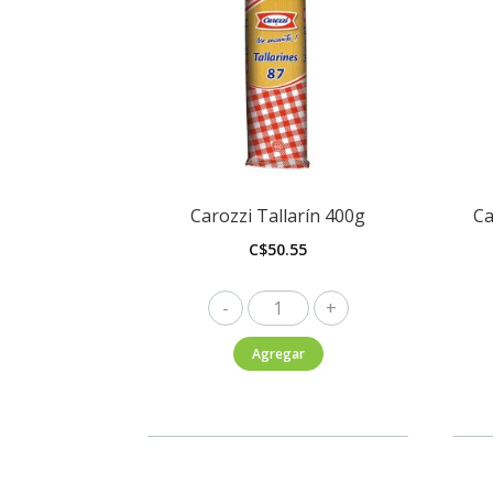
Carozzi Tallarín 400g
Ca
C$
50.55
Carozzi
Tallarín
Agregar
400g
cantidad