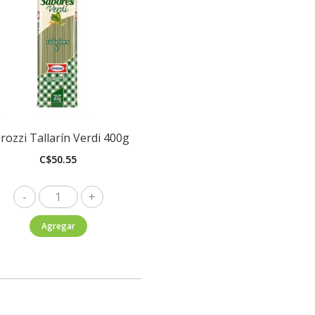
rozzi Tallarín Verdi 400g
C$
50.55
Carozzi
Tallarín
Agregar
Verdi
400g
cantidad