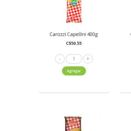
Carozzi Capellini 400g
C$
50.55
Carozzi
Capellini
Agregar
400g
cantidad