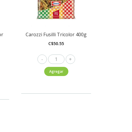
or
Carozzi Fusilli Tricolor 400g
C$
50.55
Carozzi
Fusilli
Agregar
Tricolor
400g
cantidad