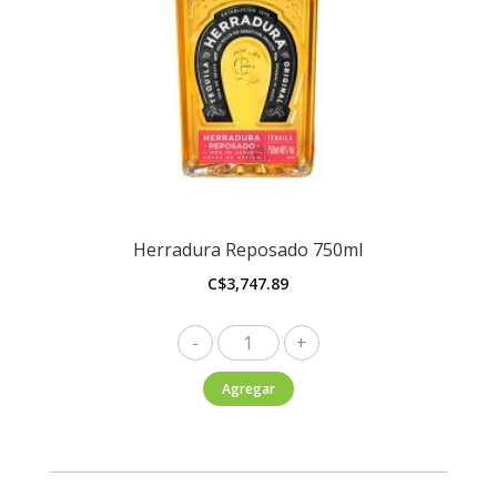
Herradura Reposado 750ml
C$
3,747.89
Herradura
Reposado
Agregar
750ml
cantidad