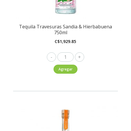
Tequila Travesuras Sandia & Hierbabuena
750ml
C$
1,929.85
Tequila
Travesuras
Agregar
Sandia
&
Hierbabuena
750ml
cantidad