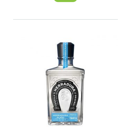
Reposado
750ml
cantidad