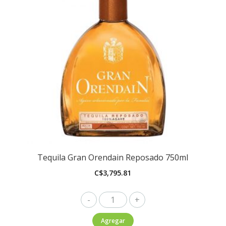
Tequila Gran Orendain Reposado 750ml
C$
3,795.81
Tequila
Gran
Agregar
Orendain