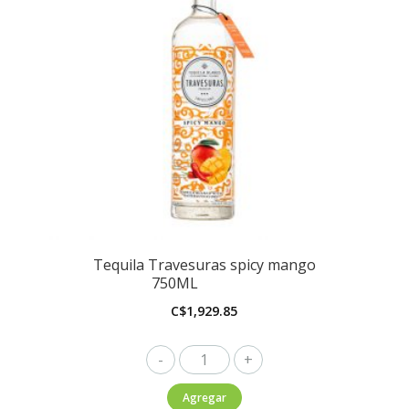
Tequila Travesuras spicy mango
750ML
C$
1,929.85
Tequila
Travesuras
Agregar
spicy