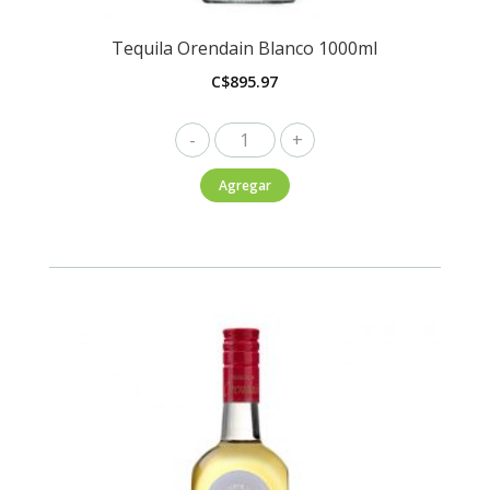
Tequila Orendain Blanco 1000ml
C$
895.97
Tequila
Orendain
Agregar
Blanco
1000ml
cantidad