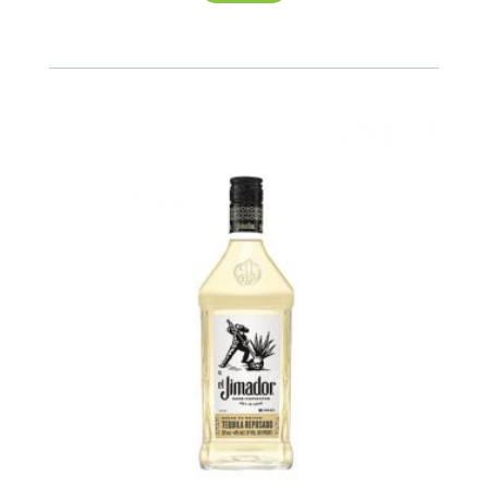
mango
750ML
cantidad