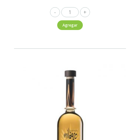
Milagro
Silver
Agregar
750ml
cantidad