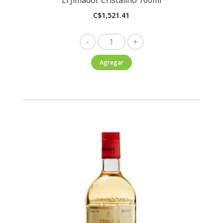
C$
1,521.41
El
Jimador
Agregar
Cristalino
700ml
cantidad