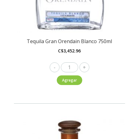
Tequila Gran Orendain Blanco 750ml
C$
3,452.96
Tequila
Gran
Agregar
Orendain
Blanco
750ml
cantidad