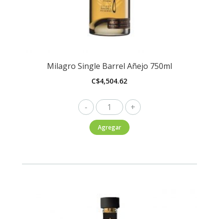
Milagro Single Barrel Añejo 750ml
C$
4,504.62
Milagro
Single
Agregar
Barrel
Añejo
750ml
cantidad