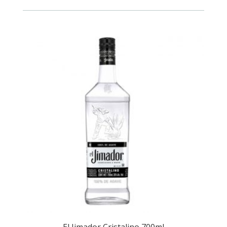
cantidad
El Jimador Cristalino 700ml