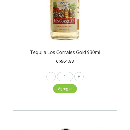
Tequila Los Corrales Gold 930ml
C$
961.83
Tequila
Los
Agregar
Corrales
Gold
930ml
cantidad