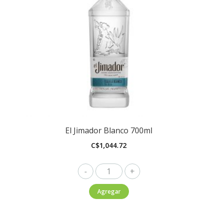
El Jimador Blanco 700ml
C$
1,044.72
El
Jimador
Agregar
Blanco
700ml