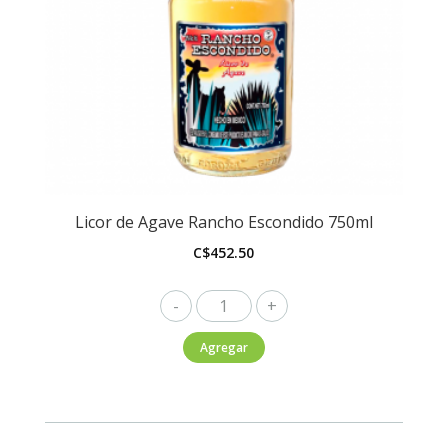
Licor de Agave Rancho Escondido 750ml
C$
452.50
Licor
de
Agregar
Agave
Rancho
Escondido
750ml