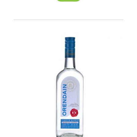
Reposado
750ml
cantidad