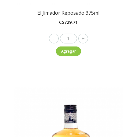
El Jimador Reposado 375ml
C$
729.71
El
Jimador
Agregar
Reposado
375ml
cantidad