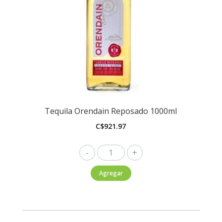
Tequila Orendain Reposado 1000ml
C$
921.97
Tequila
Orendain
Agregar
Reposado
1000ml
cantidad