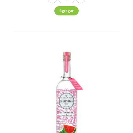
Travesuras
Agregar
blanco
750ml
cantidad