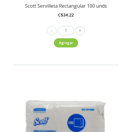
Scott Servilleta Rectangular 100 unds
C$
34.22
Scott
Servilleta
Agregar
Rectangular
100
unds
cantidad