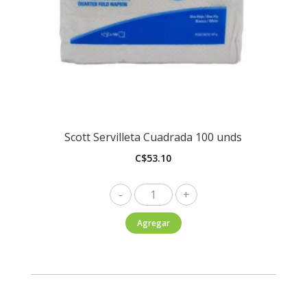
Scott Servilleta Cuadrada 100 unds
C$
53.10
Scott
Servilleta
Agregar
Cuadrada
100
unds
cantidad