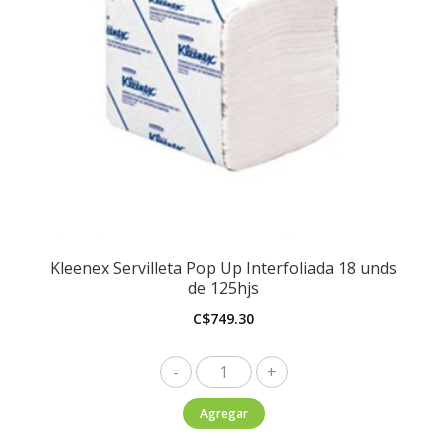
Kleenex Servilleta Pop Up Interfoliada 18 unds
de 125hjs
C$
749.30
Kleenex
Servilleta
Agregar
Pop
Up