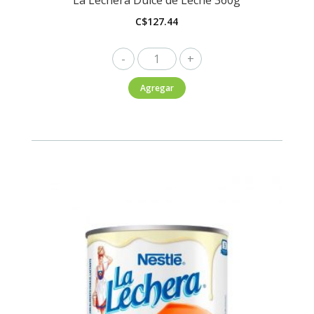
C$
127.44
La
Lechera
Agregar
Dulce
de
Leche
360g
cantidad