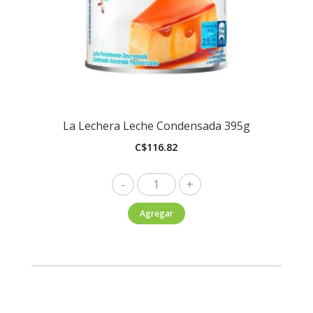
La Lechera Leche Condensada 395g
C$
116.82
La
Lechera
Agregar
Leche
Condensada
395g
cantidad