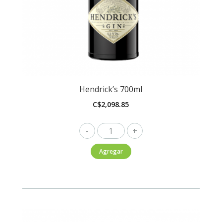
Hendrick’s 700ml
C$
2,098.85
Hendrick's
700ml
Agregar
cantidad