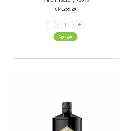
C$
1,255.20
The
Gin
Agregar
Factory
700
ml
cantidad