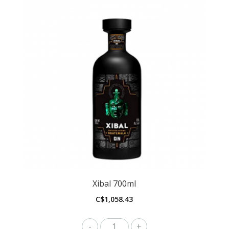
Xibal 700ml
C$
1,058.43
Xibal