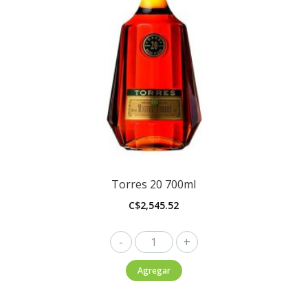
Torres 20 700ml
C$
2,545.52
Torres
20
Agregar
700ml
cantidad