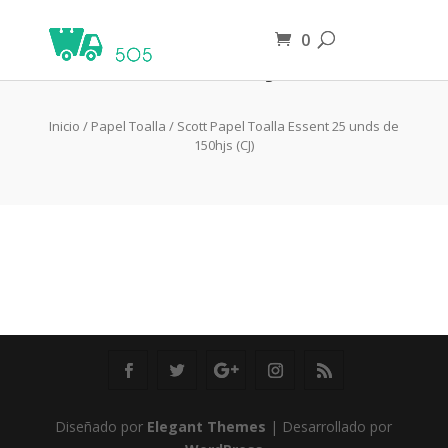
0
Avena en Hojuelas
Inicio
/
Papel Toalla
/ Scott Papel Toalla Essent 25 unds de
150hjs (CJ)
Diseñado por
Elegant Themes
| Desarrollado por