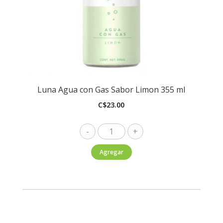
Luna Agua con Gas Sabor Limon 355 ml
C$
23.00
Luna
Agua
Agregar
con
Gas
Sabor
Limon
355
ml