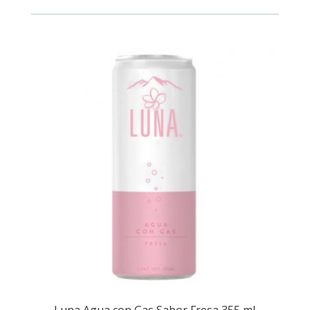
Original
355ml
cantidad
Luna Agua con Gas Sabor Fresa 355 ml