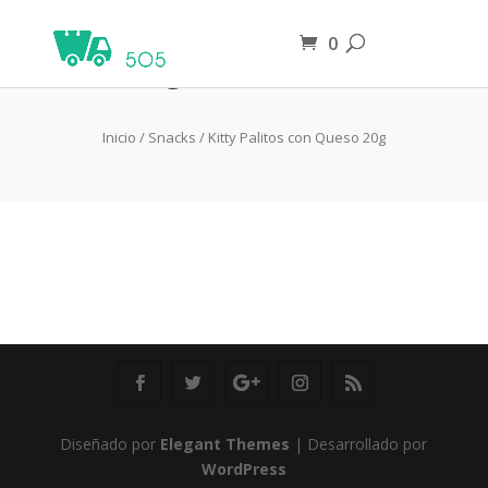
0
Agua Alcalina
Inicio
/
Snacks
/ Kitty Palitos con Queso 20g
Diseñado por
Elegant Themes
| Desarrollado por
WordPress